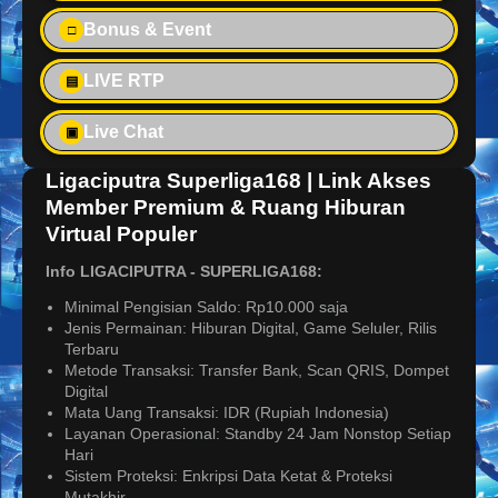
Bonus & Event
□
LIVE RTP
▤
Live Chat
▣
Ligaciputra Superliga168 | Link Akses
Member Premium & Ruang Hiburan
Virtual Populer
Info LIGACIPUTRA - SUPERLIGA168:
Minimal Pengisian Saldo: Rp10.000 saja
Jenis Permainan: Hiburan Digital, Game Seluler, Rilis
Terbaru
Metode Transaksi: Transfer Bank, Scan QRIS, Dompet
Digital
Mata Uang Transaksi: IDR (Rupiah Indonesia)
Layanan Operasional: Standby 24 Jam Nonstop Setiap
Hari
Sistem Proteksi: Enkripsi Data Ketat & Proteksi
Mutakhir