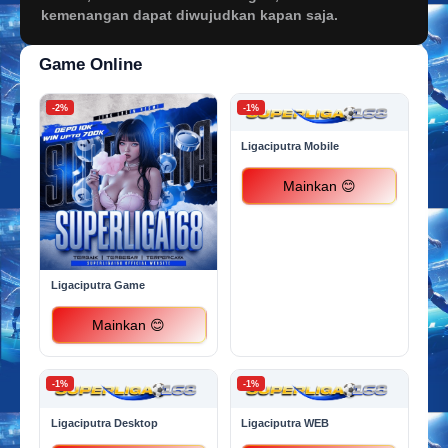
kemenangan dapat diwujudkan kapan saja.
Game Online
-2%
-1%
Ligaciputra Mobile
Mainkan
😊
Ligaciputra Game
Mainkan
😊
-1%
-1%
Ligaciputra Desktop
Ligaciputra WEB